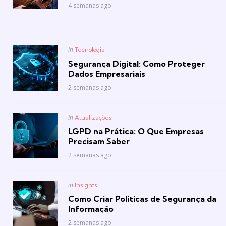
4 semanas ago
Posted
in
Tecnologia
in
Segurança Digital: Como Proteger
Dados Empresariais
2 semanas ago
Posted
in
Atualizações
in
LGPD na Prática: O Que Empresas
Precisam Saber
2 semanas ago
Posted
in
Insights
in
Como Criar Políticas de Segurança da
Informação
2 semanas ago