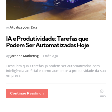
Categories
Posted
in
Atualizações
Dica
in
IA e Produtividade: Tarefas que
Podem Ser Automatizadas Hoje
Posted
by
Jornada Marketing
1 mês ago
by
Descubra quais tarefas já podem ser automatizadas com
inteligência artificial e como aumentar a produtividade da sua
empresa.
Continue Reading
3 min