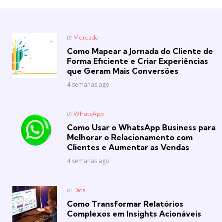
Posted
in
Mercado
in
Como Mapear a Jornada do Cliente de
Forma Eficiente e Criar Experiências
que Geram Mais Conversões
4 semanas ago
Posted
in
WhatsApp
in
Como Usar o WhatsApp Business para
Melhorar o Relacionamento com
Clientes e Aumentar as Vendas
4 semanas ago
Posted
in
Dica
in
Como Transformar Relatórios
Complexos em Insights Acionáveis