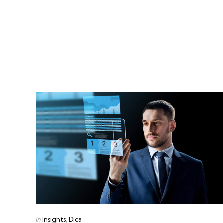
Categories
Posted
in
Insights
Dica