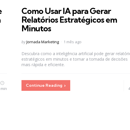
in
e
Como Usar IA para Gerar
a
Relatórios Estratégicos em
Minutos
Posted
by
Jornada Marketing
1 mês ago
by
Descubra como a inteligência artificial pode gerar relatór
estratégicos em minutos e tornar a tomada de decisões
mais rápida e eficiente.
Continue Reading
 min