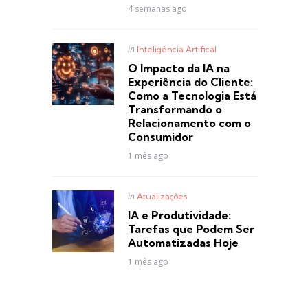
4 semanas ago
Posted
in
Inteligência Artifical
in
O Impacto da IA na
Experiência do Cliente:
Como a Tecnologia Está
Transformando o
Relacionamento com o
Consumidor
1 mês ago
Posted
in
Atualizações
in
IA e Produtividade:
Tarefas que Podem Ser
Automatizadas Hoje
1 mês ago