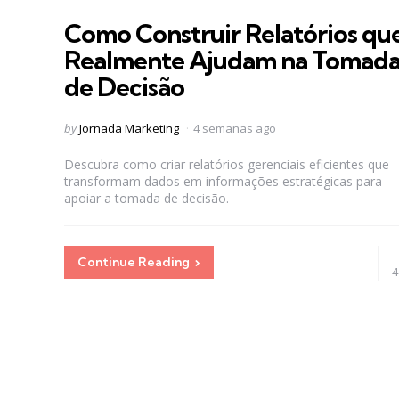
in
Como Construir Relatórios qu
Realmente Ajudam na Tomad
de Decisão
Posted
by
Jornada Marketing
4 semanas ago
by
Descubra como criar relatórios gerenciais eficientes que
transformam dados em informações estratégicas para
apoiar a tomada de decisão.
Continue Reading
4