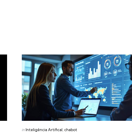
Categories
Posted
in
Inteligência Artifical
chabot