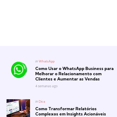
Posted
in
WhatsApp
in
Como Usar o WhatsApp Business para
Melhorar o Relacionamento com
Clientes e Aumentar as Vendas
4 semanas ago
Posted
in
Dica
in
Como Transformar Relatórios
Complexos em Insights Acionáveis