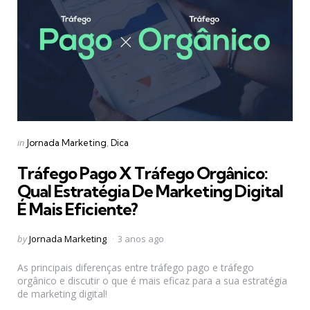
Categories
Posted
in
Jornada Marketing
Dica
in
Tráfego Pago X Tráfego Orgânico:
Qual Estratégia De Marketing Digital
É Mais Eficiente?
Posted
by
Jornada Marketing
3 anos ago
by
As principais diferenças entre tráfego pago e tráfego
orgânico e discutir o que é mais eficaz para a sua estratégia
de marketing digital!