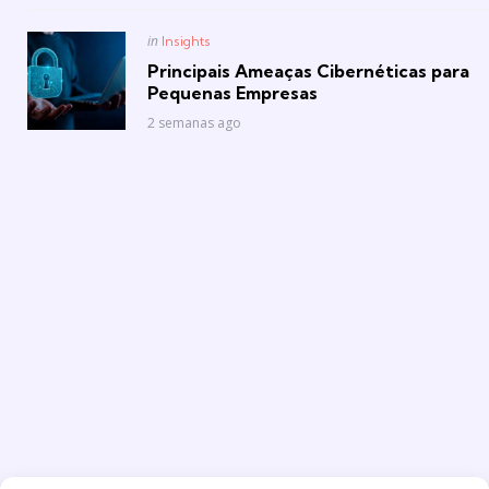
Posted
in
Insights
in
Principais Ameaças Cibernéticas para
Pequenas Empresas
2 semanas ago