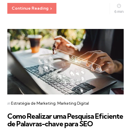
Continue Reading
6 min
Categories
Posted
in
Estratégia de Marketing
Marketing Digital
in
Como Realizar uma Pesquisa Eficiente
de Palavras-chave para SEO