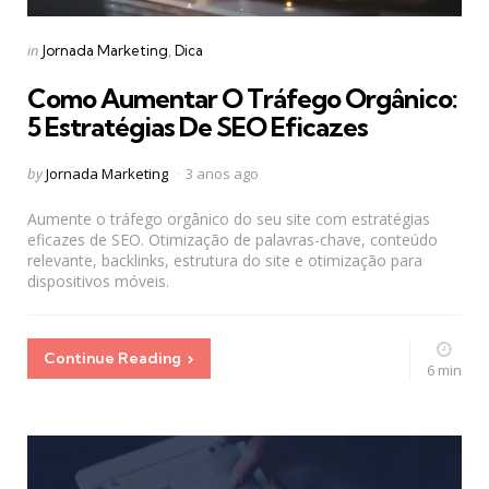
Categories
Posted
in
Jornada Marketing
Dica
in
Como Aumentar O Tráfego Orgânico:
5 Estratégias De SEO Eficazes
Posted
by
Jornada Marketing
3 anos ago
by
Aumente o tráfego orgânico do seu site com estratégias
eficazes de SEO. Otimização de palavras-chave, conteúdo
relevante, backlinks, estrutura do site e otimização para
dispositivos móveis.
Continue Reading
6 min