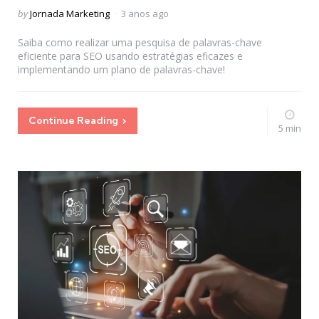
Posted
by
Jornada Marketing
3 anos ago
by
Saiba como realizar uma pesquisa de palavras-chave
eficiente para SEO usando estratégias eficazes e
implementando um plano de palavras-chave!
Continue Reading
5 min