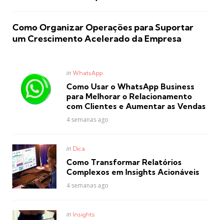
Como Organizar Operações para Suportar
um Crescimento Acelerado da Empresa
Posted
in
WhatsApp
in
Como Usar o WhatsApp Business
para Melhorar o Relacionamento
com Clientes e Aumentar as Vendas
4 semanas ago
Posted
in
Dica
in
Como Transformar Relatórios
Complexos em Insights Acionáveis
4 semanas ago
Posted
in
Insights