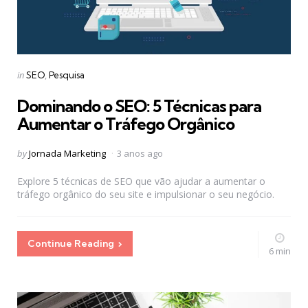
Categories
Posted
in
SEO
Pesquisa
in
Dominando o SEO: 5 Técnicas para
Aumentar o Tráfego Orgânico
Posted
by
Jornada Marketing
3 anos ago
by
Explore 5 técnicas de SEO que vão ajudar a aumentar o
tráfego orgânico do seu site e impulsionar o seu negócio.
Continue Reading
6 min