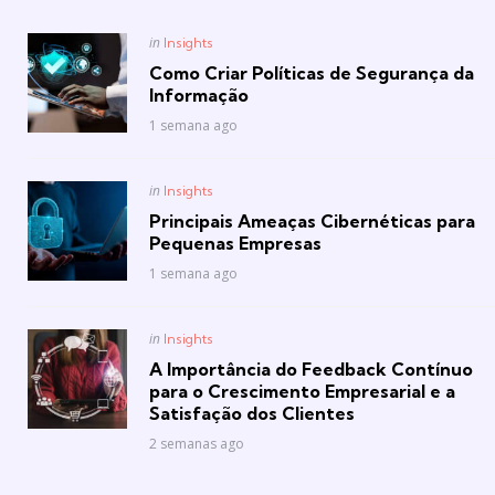
Posted
in
Insights
in
Como Criar Políticas de Segurança da
Informação
1 semana ago
Posted
in
Insights
in
Principais Ameaças Cibernéticas para
Pequenas Empresas
1 semana ago
Posted
in
Insights
in
A Importância do Feedback Contínuo
para o Crescimento Empresarial e a
Satisfação dos Clientes
2 semanas ago