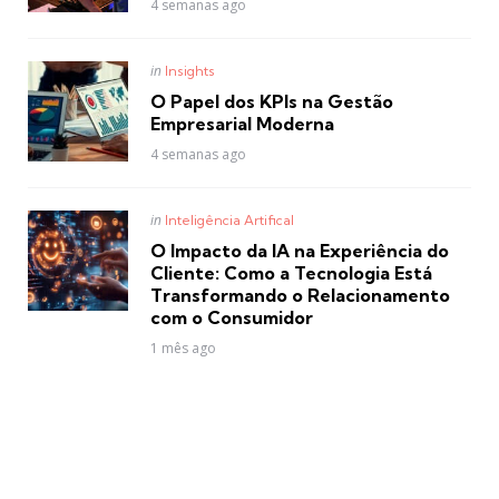
4 semanas ago
Posted
in
Insights
in
O Papel dos KPIs na Gestão
Empresarial Moderna
4 semanas ago
Posted
in
Inteligência Artifical
in
O Impacto da IA na Experiência do
Cliente: Como a Tecnologia Está
Transformando o Relacionamento
com o Consumidor
1 mês ago