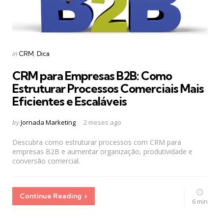
Categories
Posted
in
CRM
Dica
in
CRM para Empresas B2B: Como
Estruturar Processos Comerciais Mais
Eficientes e Escaláveis
Posted
by
Jornada Marketing
2 meses ago
by
Descubra como estruturar processos com CRM para
empresas B2B e aumentar organização, produtividade e
conversão comercial.
Continue Reading
6 min