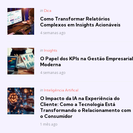
Posted
in
Dica
in
Como Transformar Relatórios
Complexos em Insights Acionáveis
4 semanas ago
Posted
in
Insights
in
O Papel dos KPIs na Gestão Empresarial
Moderna
4 semanas ago
Posted
in
Inteligência Artifical
in
O Impacto da IA na Experiência do
Cliente: Como a Tecnologia Está
Transformando o Relacionamento com
o Consumidor
1 mês ago