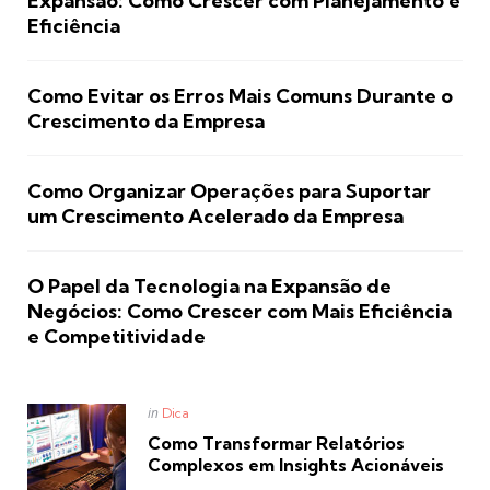
Expansão: Como Crescer com Planejamento e
Eficiência
Como Evitar os Erros Mais Comuns Durante o
Crescimento da Empresa
Como Organizar Operações para Suportar
um Crescimento Acelerado da Empresa
O Papel da Tecnologia na Expansão de
Negócios: Como Crescer com Mais Eficiência
e Competitividade
Posted
in
Dica
in
Como Transformar Relatórios
Complexos em Insights Acionáveis