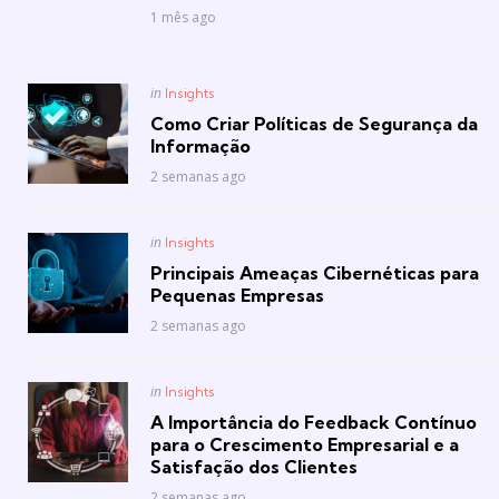
1 mês ago
Posted
in
Insights
in
Como Criar Políticas de Segurança da
Informação
2 semanas ago
Posted
in
Insights
in
Principais Ameaças Cibernéticas para
Pequenas Empresas
2 semanas ago
Posted
in
Insights
in
A Importância do Feedback Contínuo
para o Crescimento Empresarial e a
Satisfação dos Clientes
2 semanas ago