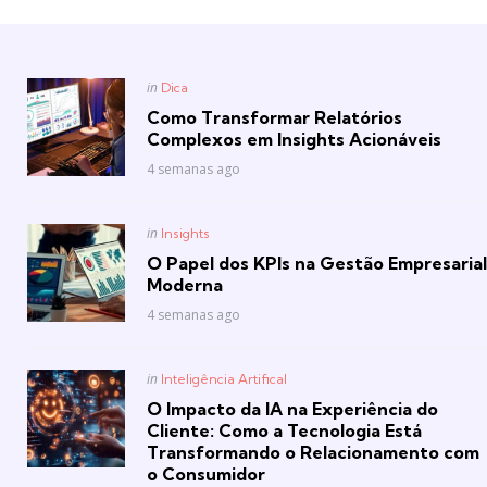
Posted
in
Dica
in
Como Transformar Relatórios
Complexos em Insights Acionáveis
4 semanas ago
Posted
in
Insights
in
O Papel dos KPIs na Gestão Empresarial
Moderna
4 semanas ago
Posted
in
Inteligência Artifical
in
O Impacto da IA na Experiência do
Cliente: Como a Tecnologia Está
Transformando o Relacionamento com
o Consumidor