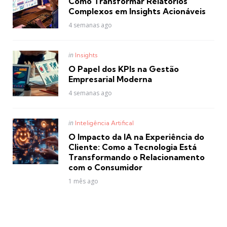
Como Transformar Relatórios
Complexos em Insights Acionáveis
4 semanas ago
Posted
in
Insights
in
O Papel dos KPIs na Gestão
Empresarial Moderna
4 semanas ago
Posted
in
Inteligência Artifical
in
O Impacto da IA na Experiência do
Cliente: Como a Tecnologia Está
Transformando o Relacionamento
com o Consumidor
1 mês ago