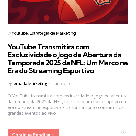
Categories
Posted
in
Youtube
Estratégia de Marketing
in
YouTube Transmitirá com
Exclusividade o Jogo de Abertura da
Temporada 2025 da NFL: Um Marco na
Era do Streaming Esportivo
Posted
by
Jornada Marketing
1 ano ago
by
O YouTube transmitirá com exclusividade o jogo de abertura
da temporada 2025 da NFL, marcando um novo capítulo na
era do streaming esportivo e na forma como consumimos
grandes eventos ao vivo.
Continue Reading