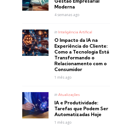
Gestão Empresarial
Moderna
4 semanas ago
Posted
in
Inteligência Artifical
in
O Impacto da IA na
Experiência do Cliente:
Como a Tecnologia Está
Transformando o
Relacionamento com o
Consumidor
1 mês ago
Posted
in
Atualizações
in
IA e Produtividade:
Tarefas que Podem Ser
Automatizadas Hoje
1 mês ago