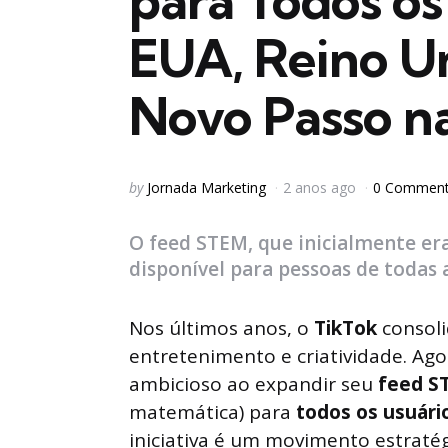
para Todos os
EUA, Reino Un
Novo Passo na
Posted
by
Jornada Marketing
2 anos ago
0 Commen
by
O feed STEM, que inicialmente era
disponível para pessoas de todas a
Nos últimos anos, o
TikTok
consoli
entretenimento e criatividade. Ago
ambicioso ao expandir seu
feed S
matemática) para
todos os usuári
iniciativa é um movimento estrat