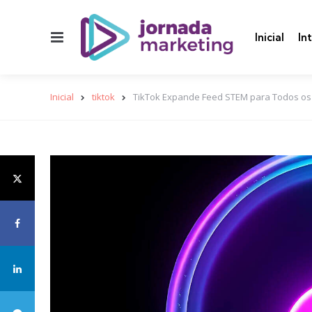
Menu
Inicial
In
Inicial
tiktok
TikTok Expande Feed STEM para Todos os U