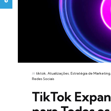
Categories
Posted
in
tiktok
Atualizações
Estratégia de Marketing
in
Redes Sociais
TikTok Expa