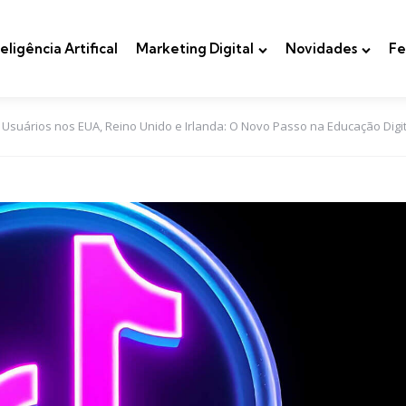
teligência Artifical
Marketing Digital
Novidades
Fe
suários nos EUA, Reino Unido e Irlanda: O Novo Passo na Educação Digit