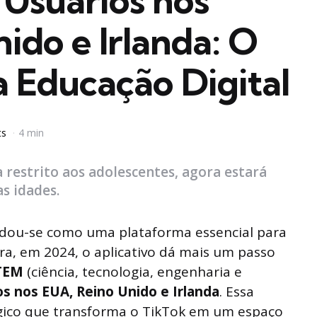
 Usuários nos
ido e Irlanda: O
 Educação Digital
ts
4 min
 restrito aos adolescentes, agora estará
s idades.
dou-se como uma plataforma essencial para
ra, em 2024, o aplicativo dá mais um passo
TEM
(ciência, tecnologia, engenharia e
os nos EUA, Reino Unido e Irlanda
. Essa
égico que transforma o TikTok em um espaço