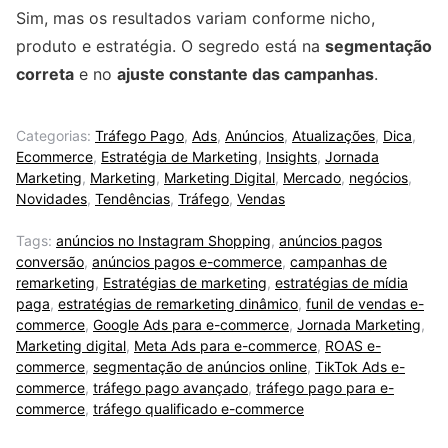
Sim, mas os resultados variam conforme nicho,
produto e estratégia. O segredo está na
segmentação
correta
e no
ajuste constante das campanhas
.
Categorias:
Tráfego Pago
,
Ads
,
Anúncios
,
Atualizações
,
Dica
,
Ecommerce
,
Estratégia de Marketing
,
Insights
,
Jornada
Marketing
,
Marketing
,
Marketing Digital
,
Mercado
,
negócios
,
Novidades
,
Tendências
,
Tráfego
,
Vendas
Tags:
anúncios no Instagram Shopping
,
anúncios pagos
conversão
,
anúncios pagos e-commerce
,
campanhas de
remarketing
,
Estratégias de marketing
,
estratégias de mídia
paga
,
estratégias de remarketing dinâmico
,
funil de vendas e-
commerce
,
Google Ads para e-commerce
,
Jornada Marketing
,
Marketing digital
,
Meta Ads para e-commerce
,
ROAS e-
commerce
,
segmentação de anúncios online
,
TikTok Ads e-
commerce
,
tráfego pago avançado
,
tráfego pago para e-
commerce
,
tráfego qualificado e-commerce