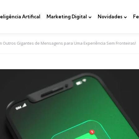
teligência Artifical
Marketing Digital
Novidades
Fe
m Outros Gigantes de Mensagens para Uma Experiência Sem Fronteiras!