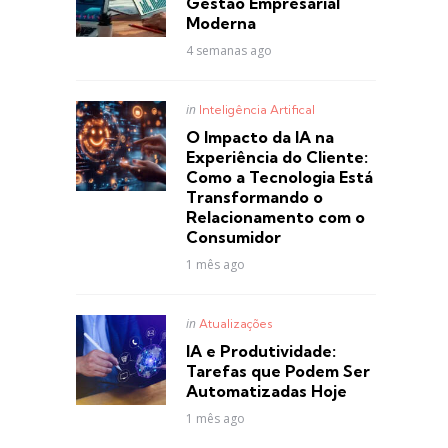
Gestão Empresarial
Moderna
4 semanas ago
Posted
in
Inteligência Artifical
in
O Impacto da IA na
Experiência do Cliente:
Como a Tecnologia Está
Transformando o
Relacionamento com o
Consumidor
1 mês ago
Posted
in
Atualizações
in
IA e Produtividade:
Tarefas que Podem Ser
Automatizadas Hoje
1 mês ago