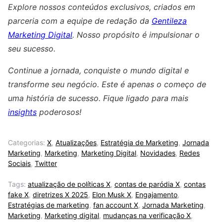
Explore nossos conteúdos exclusivos, criados em
parceria com a equipe de redação da
Gentileza
Marketing Digital
. Nosso propósito é impulsionar o
seu sucesso.
Continue a jornada, conquiste o mundo digital e
transforme seu negócio. Este é apenas o começo de
uma história de sucesso. Fique ligado para mais
insights
poderosos!
Categorias:
X
,
Atualizações
,
Estratégia de Marketing
,
Jornada
Marketing
,
Marketing
,
Marketing Digital
,
Novidades
,
Redes
Sociais
,
Twitter
Tags:
atualização de políticas X
,
contas de paródia X
,
contas
fake X
,
diretrizes X 2025
,
Elon Musk X
,
Engajamento
,
Estratégias de marketing
,
fan account X
,
Jornada Marketing
,
Marketing
,
Marketing digital
,
mudanças na verificação X
,