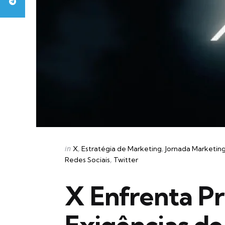
Categories
Posted
in
X
Estratégia de Marketing
Jornada Marketin
in
Redes Sociais
Twitter
X Enfrenta P