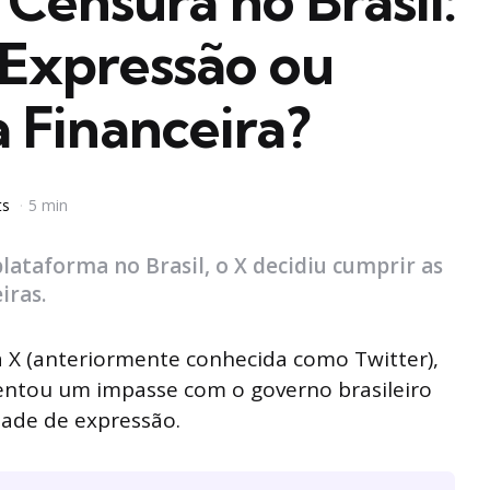
 Censura no Brasil:
 Expressão ou
 Financeira?
ts
5 min
ataforma no Brasil, o X decidiu cumprir as
iras.
 X (anteriormente conhecida como Twitter),
rentou um impasse com o governo brasileiro
dade de expressão.