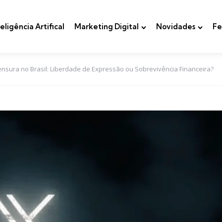
teligência Artifical
Marketing Digital
Novidades
Fe
nsura no Brasil: Liberdade de Expressão ou Sobrevivência Financeira?