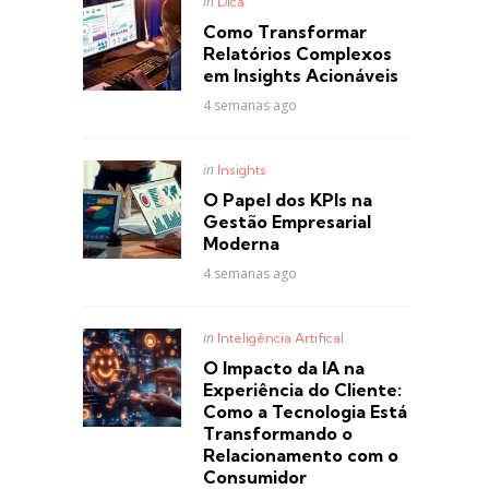
Posted
in
Dica
in
Como Transformar
Relatórios Complexos
em Insights Acionáveis
4 semanas ago
Posted
in
Insights
in
O Papel dos KPIs na
Gestão Empresarial
Moderna
4 semanas ago
Posted
in
Inteligência Artifical
in
O Impacto da IA na
Experiência do Cliente:
Como a Tecnologia Está
Transformando o
Relacionamento com o
Consumidor