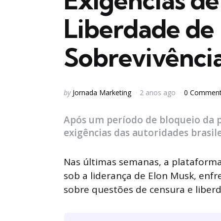
Exigências de
Liberdade de
Sobrevivência
Posted
by
Jornada Marketing
2 anos ago
0 Commen
by
Após um período de bloqueio da pl
exigências das autoridades brasile
Nas últimas semanas, a plataforma
sob a liderança de Elon Musk, enf
sobre questões de censura e liber