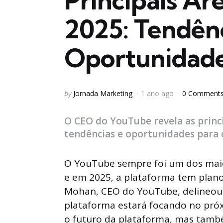
Principais Ár
2025: Tendênc
Oportunidade
Posted
by
Jornada Marketing
1 ano ago
0 Comment
by
O CEO do YouTube revela as princi
tendências e oportunidades para 
O YouTube sempre foi um dos maio
e em 2025, a plataforma tem plano
Mohan, CEO do YouTube, delineou a
plataforma estará focando no pró
o futuro da plataforma, mas tamb