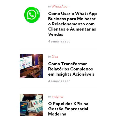
Posted
in
WhatsApp
in
Como Usar o WhatsApp
Business para Melhorar
o Relacionamento com
Clientes e Aumentar as
Vendas
4 semanas ago
Posted
in
Dica
in
Como Transformar
Relatórios Complexos
em Insights Acionáveis
4 semanas ago
Posted
in
Insights
in
O Papel dos KPIs na
Gestão Empresarial
Moderna