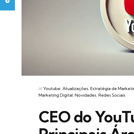
Categories
Posted
in
Youtube
Atualizações
Estratégia de Market
in
Marketing Digital
Novidades
Redes Sociais
CEO do YouTu