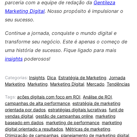
parceria com a equipe de redação da
Gentileza
Marketing Digital
. Nosso propósito é impulsionar o
seu sucesso.
Continue a jornada, conquiste o mundo digital e
transforme seu negócio. Este é apenas o começo de
uma história de sucesso. Fique ligado para mais
insights
poderosos!
Categorias:
Insights
,
Dica
,
Estratégia de Marketing
,
Jornada
Marketing
,
Marketing
,
Marketing Digital
,
Mercado
,
Tendências
Tags:
ações digitais com foco em ROI
,
Análise de ROI
,
campanhas de alta performance
,
estratégia de marketing
orientada por dados
,
estratégias digitais lucrativas
,
funil de
vendas digital
,
gestão de campanhas online
,
marketing
baseado em dados
,
marketing de performance
,
marketing
digital orientado a resultados
,
Métricas de marketing
,
Otimização de campanhas
,
planejamento de marketing digital
,