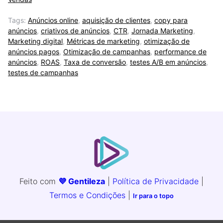
Tags:
Anúncios online
,
aquisição de clientes
,
copy para
anúncios
,
criativos de anúncios
,
CTR
,
Jornada Marketing
,
Marketing digital
,
Métricas de marketing
,
otimização de
anúncios pagos
,
Otimização de campanhas
,
performance de
anúncios
,
ROAS
,
Taxa de conversão
,
testes A/B em anúncios
,
testes de campanhas
Feito com
💜 Gentileza
|
Política de Privacidade
|
Termos e Condições
|
Ir para o topo