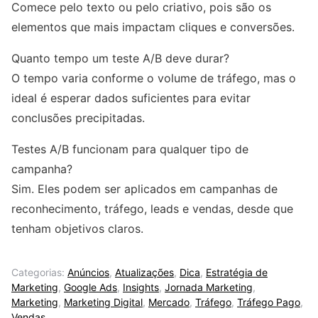
Comece pelo texto ou pelo criativo, pois são os
elementos que mais impactam cliques e conversões.
Quanto tempo um teste A/B deve durar?
O tempo varia conforme o volume de tráfego, mas o
ideal é esperar dados suficientes para evitar
conclusões precipitadas.
Testes A/B funcionam para qualquer tipo de
campanha?
Sim. Eles podem ser aplicados em campanhas de
reconhecimento, tráfego, leads e vendas, desde que
tenham objetivos claros.
Categorias:
Anúncios
,
Atualizações
,
Dica
,
Estratégia de
Marketing
,
Google Ads
,
Insights
,
Jornada Marketing
,
Marketing
,
Marketing Digital
,
Mercado
,
Tráfego
,
Tráfego Pago
,
Vendas