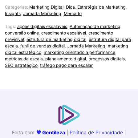
Categorias:
Marketing Digital
,
Dica
,
Estratégia de Marketing
,
Insights
,
Jornada Marketing
,
Mercado
Tags:
ações digitais escaláveis
,
Automação de marketing
,
conversão online
,
crescimento escalável
,
crescimento
previsível
,
estrutura de marketing digital
,
estrutura digital para
escala
,
funil de vendas digital
,
Jornada Marketing
,
marketing
digital estratégico
,
marketing orientado a performance
,
métricas de escala
,
planejamento digital
,
processos digitais
,
SEO estratégico
,
tráfego pago para escalar
Feito com
💜 Gentileza
|
Política de Privacidade
|