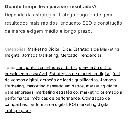
Quanto tempo leva para ver resultados?
Depende da estratégia. Tráfego pago pode gerar
resultados mais rápidos, enquanto SEO e construção
de marca exigem médio e longo prazo.
Categorias:
Marketing Digital
,
Dica
,
Estratégia de Marketing
,
Insights
,
Jornada Marketing
,
Mercado
,
Tendências
Tags:
campanhas orientadas a dados
,
conversão online
,
crescimento escalável
,
Estratégias de marketing digital
,
funil
de vendas digital
,
geração de leads qualificados
,
Jornada
Marketing
,
marketing baseado em dados
,
marketing digital
para empresas
,
marketing estratégico
,
marketing orientado a
performance
,
métricas de performance
,
Otimização de
campanhas
,
performance digital
,
ROI marketing digital
,
Tráfego pago