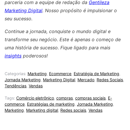
parceria com a equipe de redação da
Gentileza
Marketing Digital
. Nosso propósito é impulsionar o
seu sucesso.
Continue a jornada, conquiste o mundo digital e
transforme seu negócio. Este é apenas o começo de
uma história de sucesso. Fique ligado para mais
insights
poderosos!
Categorias:
Marketing
,
Ecommerce
,
Estratégia de Marketing
,
Jornada Marketing
,
Marketing Digital
,
Mercado
,
Redes Sociais
,
Tendências
,
Vendas
Tags:
Comércio eletrônico
,
compras
,
compras sociais
,
E-
commerce
,
Estratégias de marketing
,
Jornada Marketing
,
Marketing
,
Marketing digital
,
Redes sociais
,
Vendas