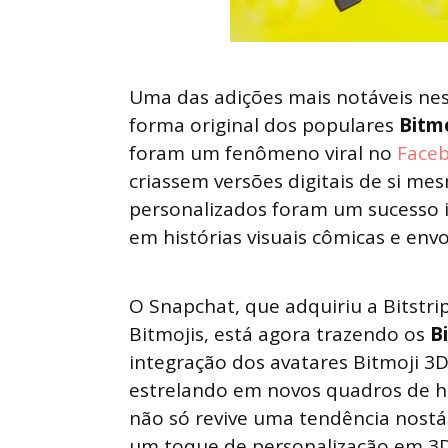
Uma das adições mais notáveis nes
forma original dos populares
Bitmo
foram um fenômeno viral no
Face
criassem versões digitais de si me
personalizados foram um sucesso 
em histórias visuais cômicas e envo
O Snapchat, que adquiriu a Bitstr
Bitmojis, está agora trazendo os
B
integração dos avatares Bitmoji 3D
estrelando em novos quadros de hi
não só revive uma tendência nost
um toque de personalização em 3D 