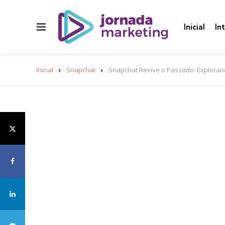
Menu
Inicial
In
Inicial
Snapchat
Snapchat Revive o Passado: Explorand