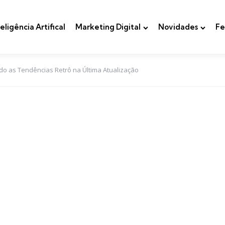
teligência Artifical
Marketing Digital
Novidades
Fe
o as Tendências Retrô na Última Atualização