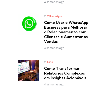
4 semanas ago
Posted
in
WhatsApp
in
Como Usar o WhatsApp
Business para Melhorar
o Relacionamento com
Clientes e Aumentar as
Vendas
4 semanas ago
Posted
in
Dica
in
Como Transformar
Relatórios Complexos
em Insights Acionáveis
4 semanas ago