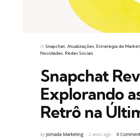
Categories
Posted
in
Snapchat
Atualizações
Estratégia de Market
in
Novidades
Redes Sociais
Snapchat Revi
Explorando a
Retrô na Últi
Posted
by
Jornada Marketing
2 anos ago
0 Commen