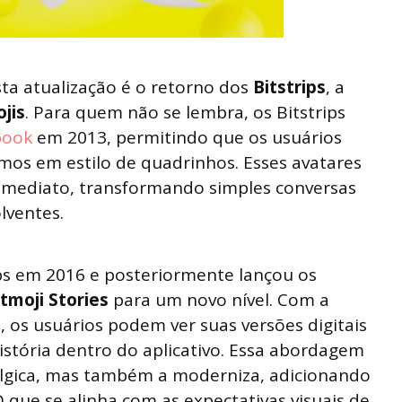
ta atualização é o retorno dos
Bitstrips
, a
jis
. Para quem não se lembra, os Bitstrips
book
em 2013, permitindo que os usuários
smos em estilo de quadrinhos. Esses avatares
imediato, transformando simples conversas
lventes.
ips em 2016 e posteriormente lançou os
itmoji Stories
para um novo nível. Com a
, os usuários podem ver suas versões digitais
stória dentro do aplicativo. Essa abordagem
álgica, mas também a moderniza, adicionando
que se alinha com as expectativas visuais de