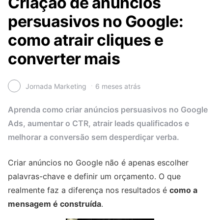
Criação de anúncios
persuasivos no Google:
como atrair cliques e
converter mais
Jornada Marketing
6 meses atrás
Aprenda como criar anúncios persuasivos no Google
Ads, aumentar o CTR, atrair leads qualificados e
melhorar a conversão sem desperdiçar verba.
Criar anúncios no Google não é apenas escolher
palavras-chave e definir um orçamento. O que
realmente faz a diferença nos resultados é
como a
mensagem é construída
.