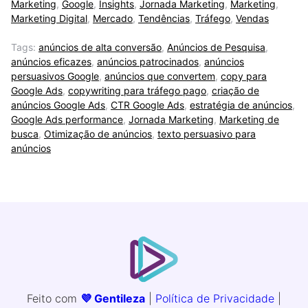
Marketing
,
Google
,
Insights
,
Jornada Marketing
,
Marketing
,
Marketing Digital
,
Mercado
,
Tendências
,
Tráfego
,
Vendas
Tags:
anúncios de alta conversão
,
Anúncios de Pesquisa
,
anúncios eficazes
,
anúncios patrocinados
,
anúncios
persuasivos Google
,
anúncios que convertem
,
copy para
Google Ads
,
copywriting para tráfego pago
,
criação de
anúncios Google Ads
,
CTR Google Ads
,
estratégia de anúncios
,
Google Ads performance
,
Jornada Marketing
,
Marketing de
busca
,
Otimização de anúncios
,
texto persuasivo para
anúncios
Feito com
💜 Gentileza
|
Política de Privacidade
|