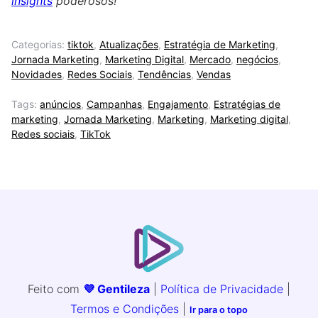
insights
poderosos!
Categorias:
tiktok
,
Atualizações
,
Estratégia de Marketing
,
Jornada Marketing
,
Marketing Digital
,
Mercado
,
negócios
,
Novidades
,
Redes Sociais
,
Tendências
,
Vendas
Tags:
anúncios
,
Campanhas
,
Engajamento
,
Estratégias de
marketing
,
Jornada Marketing
,
Marketing
,
Marketing digital
,
Redes sociais
,
TikTok
Feito com
💜 Gentileza
|
Política de Privacidade
|
Termos e Condições
|
Ir para o topo