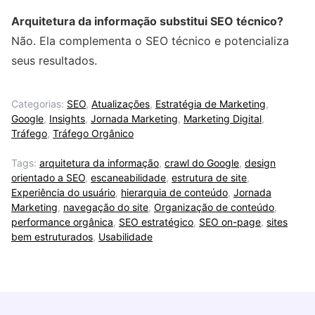
Arquitetura da informação substitui SEO técnico?
Não. Ela complementa o SEO técnico e potencializa
seus resultados.
Categorias:
SEO
,
Atualizações
,
Estratégia de Marketing
,
Google
,
Insights
,
Jornada Marketing
,
Marketing Digital
,
Tráfego
,
Tráfego Orgânico
Tags:
arquitetura da informação
,
crawl do Google
,
design
orientado a SEO
,
escaneabilidade
,
estrutura de site
,
Experiência do usuário
,
hierarquia de conteúdo
,
Jornada
Marketing
,
navegação do site
,
Organização de conteúdo
,
performance orgânica
,
SEO estratégico
,
SEO on-page
,
sites
bem estruturados
,
Usabilidade