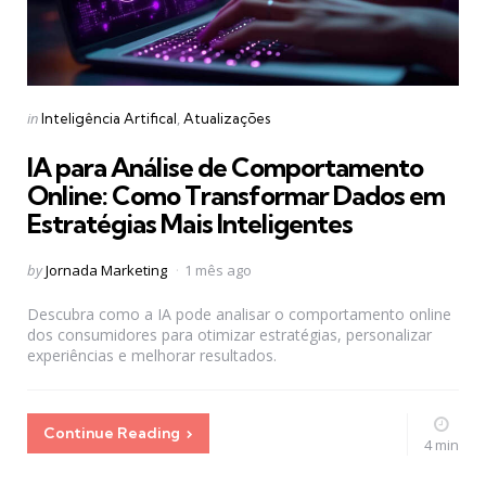
Categories
Posted
in
Inteligência Artifical
Atualizações
in
IA para Análise de Comportamento
Online: Como Transformar Dados em
Estratégias Mais Inteligentes
Posted
by
Jornada Marketing
1 mês ago
by
Descubra como a IA pode analisar o comportamento online
dos consumidores para otimizar estratégias, personalizar
experiências e melhorar resultados.
Continue Reading
4 min