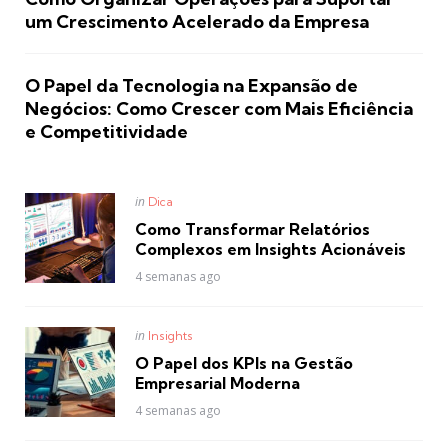
um Crescimento Acelerado da Empresa
O Papel da Tecnologia na Expansão de
Negócios: Como Crescer com Mais Eficiência
e Competitividade
Posted
in
Dica
in
Como Transformar Relatórios
Complexos em Insights Acionáveis
4 semanas ago
Posted
in
Insights
in
O Papel dos KPIs na Gestão
Empresarial Moderna
4 semanas ago