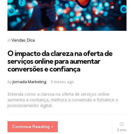
Categories
Posted
in
Vendas
Dica
in
O impacto da clareza na oferta de
serviços online para aumentar
conversões e confiança
Posted
by
Jornada Marketing
5 meses ago
by
Entenda como a clareza na oferta de serviços online
aumenta a confiança, melhora a conversão e fortalece o
posicionamento digital.
Continue Reading
3 min