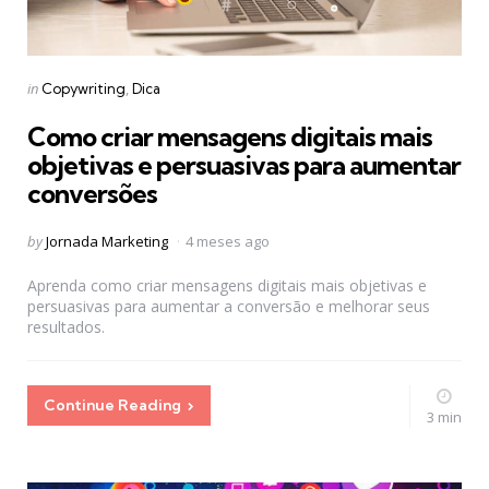
Categories
Posted
in
Copywriting
Dica
in
Como criar mensagens digitais mais
objetivas e persuasivas para aumentar
conversões
Posted
by
Jornada Marketing
4 meses ago
by
Aprenda como criar mensagens digitais mais objetivas e
persuasivas para aumentar a conversão e melhorar seus
resultados.
Continue Reading
3 min