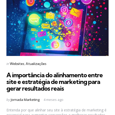
Categories
Posted
in
Websites
Atualizações
in
A importância do alinhamento entre
site e estratégia de marketing para
gerar resultados reais
Posted
by
Jornada Marketing
4 meses ago
by
Entenda por que alinhar seu site à estratégia de marketing é
essencial para aumentar conversões e melhorar resultados