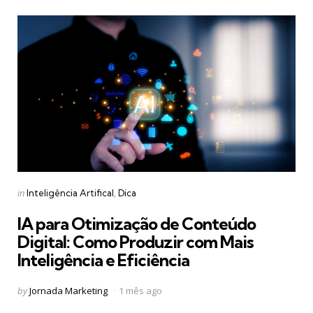
Categories
Posted
in
Inteligência Artifical
Dica
in
IA para Otimização de Conteúdo
Digital: Como Produzir com Mais
Inteligência e Eficiência
Posted
by
Jornada Marketing
1 mês ago
by