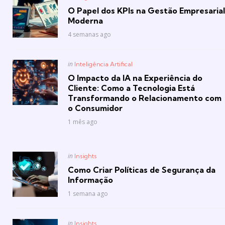
in
O Papel dos KPIs na Gestão Empresarial
Moderna
4 semanas ago
Posted
in
Inteligência Artifical
in
O Impacto da IA na Experiência do
Cliente: Como a Tecnologia Está
Transformando o Relacionamento com
o Consumidor
1 mês ago
Posted
in
Insights
in
Como Criar Políticas de Segurança da
Informação
1 semana ago
Posted
in
Insights