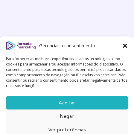
Gerenciar o consentimento
Para fornecer as melhores experiências, usamos tecnologias como
cookies para armazenar e/ou acessar informações do dispositivo. O
consentimento para essas tecnologias nos permitirá processar dados
como comportamento de navegação ou IDs exclusivos neste site. Não
consentir ou retirar o consentimento pode afetar negativamente certos
recursos e funções.
Aceitar
Negar
Feito com
Gentileza
|
Política de Privacidade
|
Termos
e Condições
Ver preferências