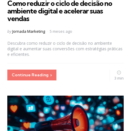
Como reduzir o ciclo de decisão no
ambiente digital e acelerar suas
vendas
Posted
by
Jornada Marketing
5 meses ago
by
Descubra como reduzir o ciclo de decisão no ambiente
digital e aumentar suas conversões com estratégias práticas
e eficientes.
Continue Reading
3 min