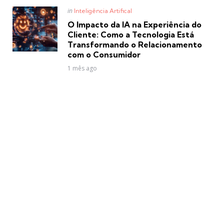
Posted
in
Inteligência Artifical
in
O Impacto da IA na Experiência do
Cliente: Como a Tecnologia Está
Transformando o Relacionamento
com o Consumidor
1 mês ago