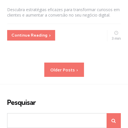
by
Descubra estratégias eficazes para transformar curiosos em
clientes e aumentar a conversão no seu negócio digital.
Continue Reading
3 min
Paginação
Older Posts
de
posts
Pesquisar