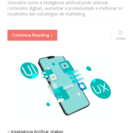
Descubra como a inteligência artificial pode otimizar
conteúdos digitais, aumentar a produtividade e melhorar os
resultados das estratégias de marketing.
Continue Reading
4 min
Categories
Posted
in
Inteligência Artifical
chabot