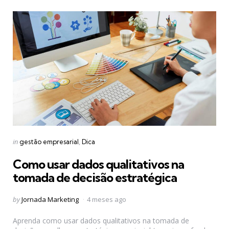
Categories
Posted
in
gestão empresarial
Dica
in
Como usar dados qualitativos na
tomada de decisão estratégica
Posted
by
Jornada Marketing
4 meses ago
by
Aprenda como usar dados qualitativos na tomada de