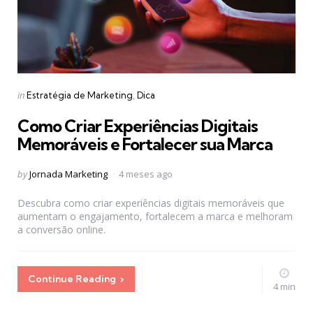
Categories
Posted
in
Estratégia de Marketing
Dica
in
Como Criar Experiências Digitais
Memoráveis e Fortalecer sua Marca
Posted
by
Jornada Marketing
4 meses ago
by
Descubra como criar experiências digitais memoráveis que
aumentam o engajamento, fortalecem a marca e melhoram
a conversão online.
Continue Reading
4 min