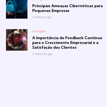
in
Principais Ameaças Cibernéticas para
Pequenas Empresas
1 semana ago
Posted
in
Insights
in
A Importância do Feedback Contínuo
para o Crescimento Empresarial e a
Satisfação dos Clientes
2 semanas ago