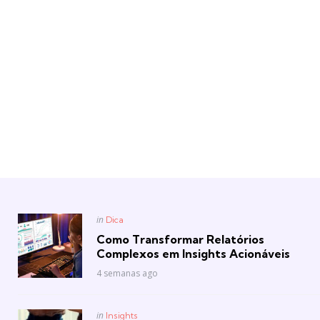
Posted
in
Dica
in
Como Transformar Relatórios
Complexos em Insights Acionáveis
4 semanas ago
Posted
in
Insights