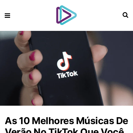
As 10 Melhores Músicas De
Verão No TikTok Que Você