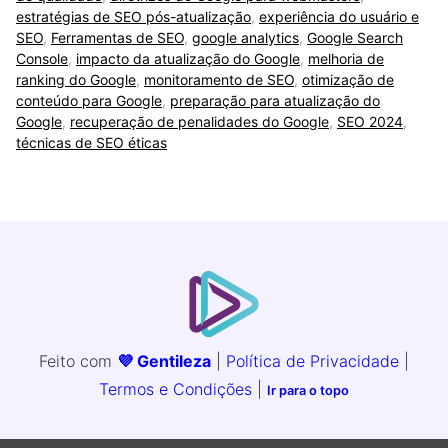
estratégias de SEO pós-atualização
,
experiência do usuário e
SEO
,
Ferramentas de SEO
,
google analytics
,
Google Search
Console
,
impacto da atualização do Google
,
melhoria de
ranking do Google
,
monitoramento de SEO
,
otimização de
conteúdo para Google
,
preparação para atualização do
Google
,
recuperação de penalidades do Google
,
SEO 2024
,
técnicas de SEO éticas
Feito com
💜 Gentileza
|
Política de Privacidade
|
Termos e Condições
|
Ir para o topo