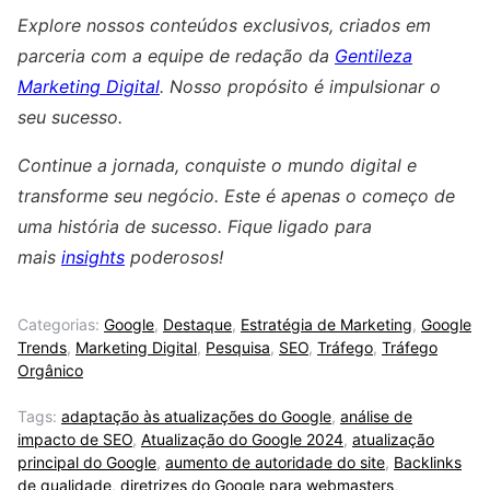
Explore nossos conteúdos exclusivos, criados em
parceria com a equipe de redação da
Gentileza
Marketing Digital
. Nosso propósito é impulsionar o
seu sucesso.
Continue a jornada, conquiste o mundo digital e
transforme seu negócio. Este é apenas o começo de
uma história de sucesso. Fique ligado para
mais
insights
poderosos!
Categorias:
Google
,
Destaque
,
Estratégia de Marketing
,
Google
Trends
,
Marketing Digital
,
Pesquisa
,
SEO
,
Tráfego
,
Tráfego
Orgânico
Tags:
adaptação às atualizações do Google
,
análise de
impacto de SEO
,
Atualização do Google 2024
,
atualização
principal do Google
,
aumento de autoridade do site
,
Backlinks
de qualidade
,
diretrizes do Google para webmasters
,