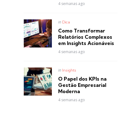
4 semanas ago
Posted
in
Dica
in
Como Transformar
Relatórios Complexos
em Insights Acionáveis
4 semanas ago
Posted
in
Insights
in
O Papel dos KPIs na
Gestão Empresarial
Moderna
4 semanas ago