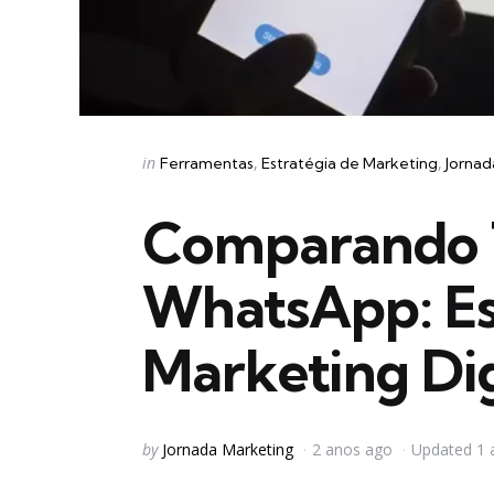
Categories
Posted
in
Ferramentas
Estratégia de Marketing
Jornad
in
Comparando 
WhatsApp: Es
Marketing Dig
Posted
by
Jornada Marketing
2 anos ago
Updated
1 
by