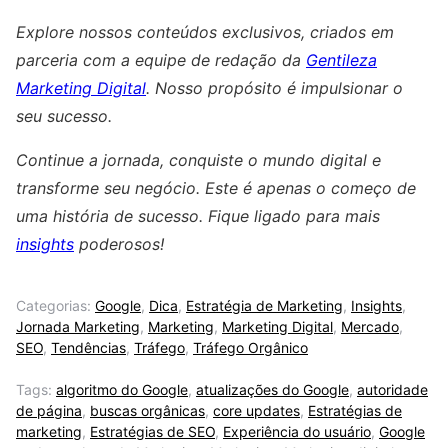
Explore nossos conteúdos exclusivos, criados em
parceria com a equipe de redação da
Gentileza
Marketing Digital
. Nosso propósito é impulsionar o
seu sucesso.
Continue a jornada, conquiste o mundo digital e
transforme seu negócio. Este é apenas o começo de
uma história de sucesso. Fique ligado para mais
insights
poderosos!
Categorias:
Google
,
Dica
,
Estratégia de Marketing
,
Insights
,
Jornada Marketing
,
Marketing
,
Marketing Digital
,
Mercado
,
SEO
,
Tendências
,
Tráfego
,
Tráfego Orgânico
Tags:
algoritmo do Google
,
atualizações do Google
,
autoridade
de página
,
buscas orgânicas
,
core updates
,
Estratégias de
marketing
,
Estratégias de SEO
,
Experiência do usuário
,
Google