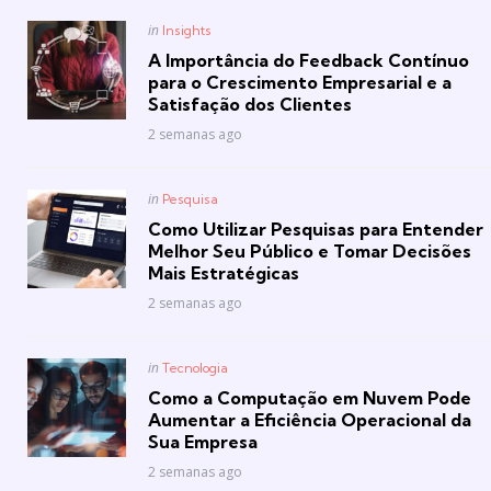
Posted
in
Insights
in
A Importância do Feedback Contínuo
para o Crescimento Empresarial e a
Satisfação dos Clientes
2 semanas ago
Posted
in
Pesquisa
in
Como Utilizar Pesquisas para Entender
Melhor Seu Público e Tomar Decisões
Mais Estratégicas
2 semanas ago
Posted
in
Tecnologia
in
Como a Computação em Nuvem Pode
Aumentar a Eficiência Operacional da
Sua Empresa
2 semanas ago