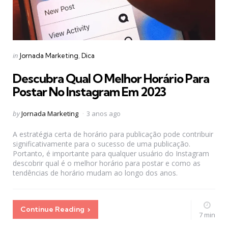
Categories
Posted
in
Jornada Marketing
Dica
in
Descubra Qual O Melhor Horário Para
Postar No Instagram Em 2023
Posted
by
Jornada Marketing
3 anos ago
by
A estratégia certa de horário para publicação pode contribuir
significativamente para o sucesso de uma publicação.
Portanto, é importante para qualquer usuário do Instagram
descobrir qual é o melhor horário para postar e como as
tendências de horário mudam ao longo dos anos.
Continue Reading
7 min