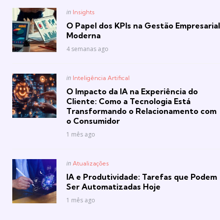
Posted
in
Insights
in
O Papel dos KPIs na Gestão Empresarial
Moderna
4 semanas ago
Posted
in
Inteligência Artifical
in
O Impacto da IA na Experiência do
Cliente: Como a Tecnologia Está
Transformando o Relacionamento com
o Consumidor
1 mês ago
Posted
in
Atualizações
in
IA e Produtividade: Tarefas que Podem
Ser Automatizadas Hoje
1 mês ago