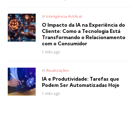
Posted
in
Inteligência Artifical
in
O Impacto da IA na Experiência do
Cliente: Como a Tecnologia Está
Transformando o Relacionamento
com o Consumidor
1 mês ago
Posted
in
Atualizações
in
IA e Produtividade: Tarefas que
Podem Ser Automatizadas Hoje
1 mês ago