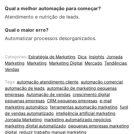
Qual a melhor automação para começar?
Atendimento e nutrição de leads.
Qual o maior erro?
Automatizar processos desorganizados.
Categorias:
Estratégia de Marketing
,
Dica
,
Insights
,
Jornada
Marketing
,
Marketing
,
Marketing Digital
,
Mercado
,
Tendências
,
Vendas
Tags:
automação atendimento cliente
,
automação comercial
,
automação de leads
,
automação de marketing pequenas
empresas
,
Automação de vendas
,
crescimento digital
pequenas empresas
,
CRM pequenas empresas
,
e-mail
marketing automático
,
ferramentas automação marketing
,
funil
de vendas automatizado
,
inteligência artificial marketing
,
Jornada Marketing
,
marketing automatizado negócios
,
marketing digital automatizado
,
pequenas empresas marketing
digital
,
reduzir trabalho manual marketing