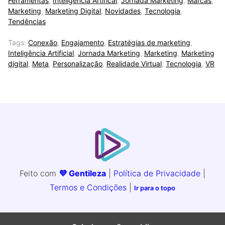
Ferramentas
,
Inteligência Artifical
,
Jornada Marketing
,
Marcas
,
Marketing
,
Marketing Digital
,
Novidades
,
Tecnologia
,
Tendências
Tags:
Conexão
,
Engajamento
,
Estratégias de marketing
,
Inteligência Artificial
,
Jornada Marketing
,
Marketing
,
Marketing
digital
,
Meta
,
Personalização
,
Realidade Virtual
,
Tecnologia
,
VR
Feito com
💜 Gentileza
|
Política de Privacidade
|
Termos e Condições
|
Ir para o topo