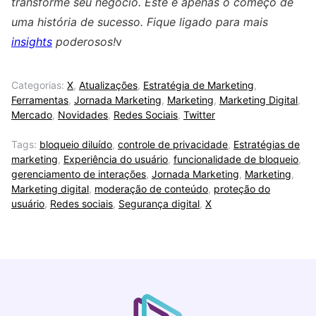
transforme seu negócio. Este é apenas o começo de
uma história de sucesso. Fique ligado para mais
insights
poderosos!
v
Categorias:
X
,
Atualizações
,
Estratégia de Marketing
,
Ferramentas
,
Jornada Marketing
,
Marketing
,
Marketing Digital
,
Mercado
,
Novidades
,
Redes Sociais
,
Twitter
Tags:
bloqueio diluído
,
controle de privacidade
,
Estratégias de
marketing
,
Experiência do usuário
,
funcionalidade de bloqueio
,
gerenciamento de interações
,
Jornada Marketing
,
Marketing
,
Marketing digital
,
moderação de conteúdo
,
proteção do
usuário
,
Redes sociais
,
Segurança digital
,
X