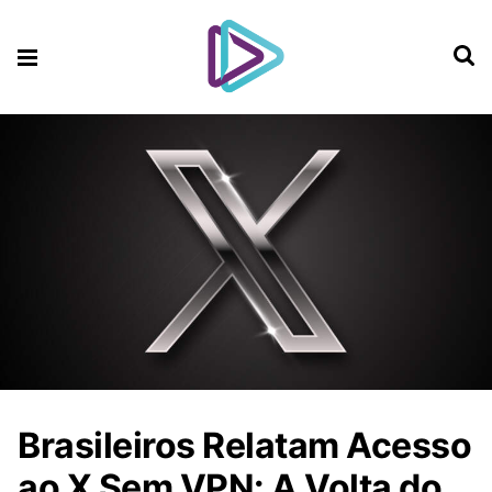
Brasileiros Relatam Acesso
ao X Sem VPN: A Volta do