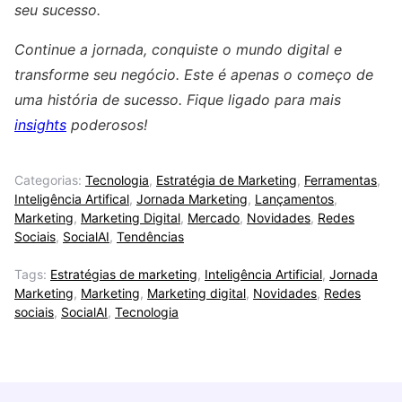
seu sucesso.
Continue a jornada, conquiste o mundo digital e
transforme seu negócio. Este é apenas o começo de
uma história de sucesso. Fique ligado para mais
insights
poderosos!
Categorias:
Tecnologia
,
Estratégia de Marketing
,
Ferramentas
,
Inteligência Artifical
,
Jornada Marketing
,
Lançamentos
,
Marketing
,
Marketing Digital
,
Mercado
,
Novidades
,
Redes
Sociais
,
SocialAI
,
Tendências
Tags:
Estratégias de marketing
,
Inteligência Artificial
,
Jornada
Marketing
,
Marketing
,
Marketing digital
,
Novidades
,
Redes
sociais
,
SocialAI
,
Tecnologia