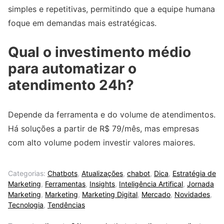
simples e repetitivas, permitindo que a equipe humana
foque em demandas mais estratégicas.
Qual o investimento médio
para automatizar o
atendimento 24h?
Depende da ferramenta e do volume de atendimentos.
Há soluções a partir de R$ 79/mês, mas empresas
com alto volume podem investir valores maiores.
Categorias:
Chatbots
,
Atualizações
,
chabot
,
Dica
,
Estratégia de
Marketing
,
Ferramentas
,
Insights
,
Inteligência Artifical
,
Jornada
Marketing
,
Marketing
,
Marketing Digital
,
Mercado
,
Novidades
,
Tecnologia
,
Tendências