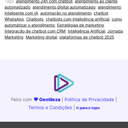
Tags:
atendimento 24h com chatbot
,
atendimento ao cliente
automatizado
,
atendimento digital automatizado
,
atendimento
inteligente com IA
,
automação no atendimento
,
chatbot
WhatsApp
,
Chatbots
,
chatbots com inteligência artificial
,
como
automatizar o atendimento
,
Estratégias de marketing
,
integração de chatbot com CRM
,
Inteligência Artificial
,
Jornada
Marketing
,
Marketing digital
,
plataformas de chatbot 2025
Feito com
💜 Gentileza
|
Política de Privacidade
|
Termos e Condições
|
Ir para o topo