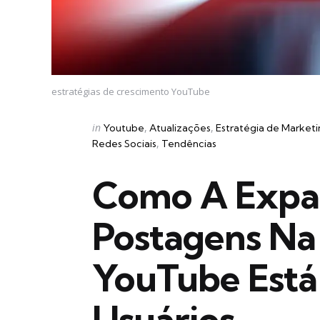
estratégias de crescimento YouTube
Categories
Posted
in
Youtube
Atualizações
Estratégia de Market
in
Redes Sociais
Tendências
Como A Expa
Postagens N
YouTube Está
Usuários