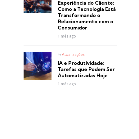
Experiência do Cliente:
Como a Tecnologia Está
Transformando o
Relacionamento com o
Consumidor
1 mês ago
Posted
in
Atualizações
in
IA e Produtividade:
Tarefas que Podem Ser
Automatizadas Hoje
1 mês ago