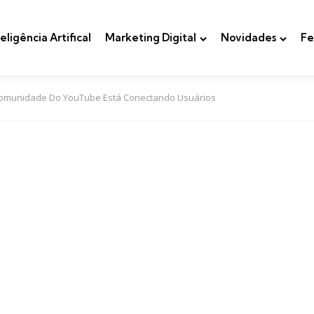
teligência Artifical
Marketing Digital
Novidades
Fe
omunidade Do YouTube Está Conectando Usuários