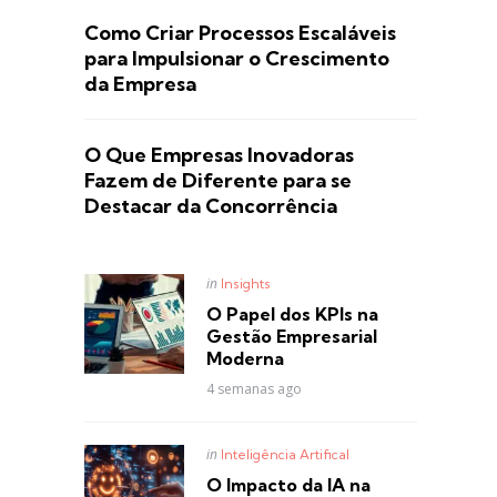
Como Criar Processos Escaláveis
para Impulsionar o Crescimento
da Empresa
O Que Empresas Inovadoras
Fazem de Diferente para se
Destacar da Concorrência
Posted
in
Insights
in
O Papel dos KPIs na
Gestão Empresarial
Moderna
4 semanas ago
Posted
in
Inteligência Artifical
in
O Impacto da IA na