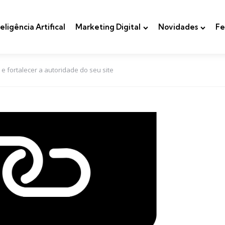
teligência Artifical
Marketing Digital
Novidades
Fe
 e fortalecer a autoridade do seu site