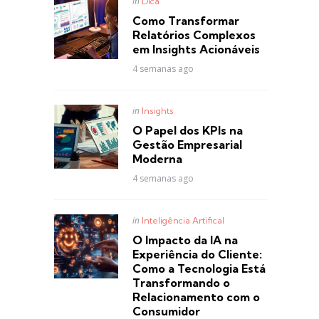
Posted
in
Dica
in
Como Transformar
Relatórios Complexos
em Insights Acionáveis
4 semanas ago
Posted
in
Insights
in
O Papel dos KPIs na
Gestão Empresarial
Moderna
4 semanas ago
Posted
in
Inteligência Artifical
in
O Impacto da IA na
Experiência do Cliente:
Como a Tecnologia Está
Transformando o
Relacionamento com o
Consumidor