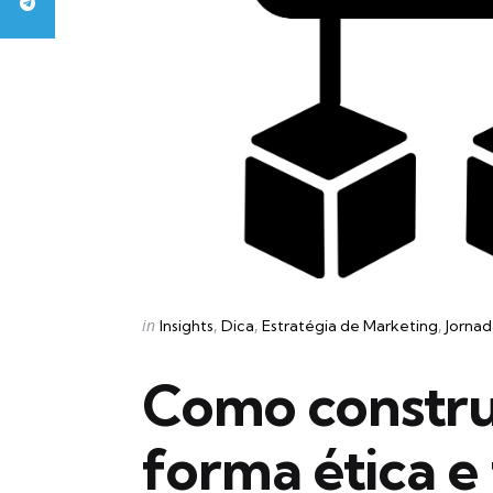
Categories
Posted
in
Insights
Dica
Estratégia de Marketing
Jornad
in
Como construi
forma ética e 