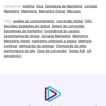
Categorias:
Insights
,
Dica
,
Estratégia de Marketing
,
Jornada
Marketing
,
Marketing
,
Marketing Digital
,
Mercado
Tags:
análise de comportamento
,
conversão digital
,
CRO
,
decisões baseadas em dados
,
design de conversão
,
Estratégias de marketing
,
Experiência do usuário
,
experimentação digital
,
Jornada Marketing
,
Marketing
,
Marketing digital
,
marketing orientado a dados
,
Melhoria
contínua
,
otimização de páginas
,
Otimização de sites
,
performance de site
,
Taxa de conversão
,
Testes A/B
,
UX
estratégico