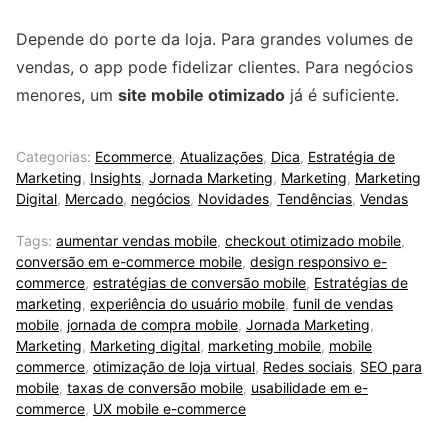
Depende do porte da loja. Para grandes volumes de
vendas, o app pode fidelizar clientes. Para negócios
menores, um
site mobile otimizado
já é suficiente.
Categorias:
Ecommerce
,
Atualizações
,
Dica
,
Estratégia de
Marketing
,
Insights
,
Jornada Marketing
,
Marketing
,
Marketing
Digital
,
Mercado
,
negócios
,
Novidades
,
Tendências
,
Vendas
Tags:
aumentar vendas mobile
,
checkout otimizado mobile
,
conversão em e-commerce mobile
,
design responsivo e-
commerce
,
estratégias de conversão mobile
,
Estratégias de
marketing
,
experiência do usuário mobile
,
funil de vendas
mobile
,
jornada de compra mobile
,
Jornada Marketing
,
Marketing
,
Marketing digital
,
marketing mobile
,
mobile
commerce
,
otimização de loja virtual
,
Redes sociais
,
SEO para
mobile
,
taxas de conversão mobile
,
usabilidade em e-
commerce
,
UX mobile e-commerce