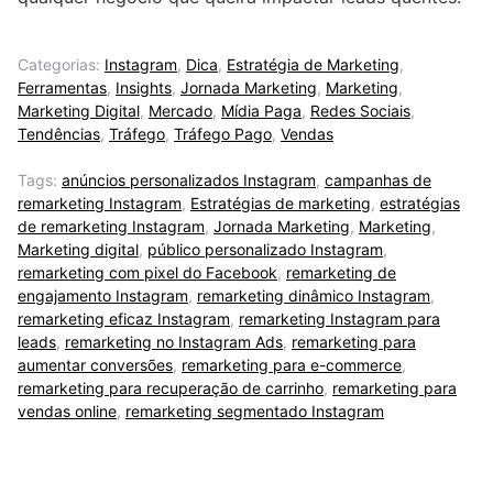
Categorias:
Instagram
,
Dica
,
Estratégia de Marketing
,
Ferramentas
,
Insights
,
Jornada Marketing
,
Marketing
,
Marketing Digital
,
Mercado
,
Mídia Paga
,
Redes Sociais
,
Tendências
,
Tráfego
,
Tráfego Pago
,
Vendas
Tags:
anúncios personalizados Instagram
,
campanhas de
remarketing Instagram
,
Estratégias de marketing
,
estratégias
de remarketing Instagram
,
Jornada Marketing
,
Marketing
,
Marketing digital
,
público personalizado Instagram
,
remarketing com pixel do Facebook
,
remarketing de
engajamento Instagram
,
remarketing dinâmico Instagram
,
remarketing eficaz Instagram
,
remarketing Instagram para
leads
,
remarketing no Instagram Ads
,
remarketing para
aumentar conversões
,
remarketing para e-commerce
,
remarketing para recuperação de carrinho
,
remarketing para
vendas online
,
remarketing segmentado Instagram