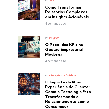
Posted
in
Dica
in
Como Transformar
Relatórios Complexos
em Insights Acionáveis
4 semanas ago
Posted
in
Insights
in
O Papel dos KPIs na
Gestão Empresarial
Moderna
4 semanas ago
Posted
in
Inteligência Artifical
in
O Impacto da IA na
Experiência do Cliente:
Como a Tecnologia Está
Transformando o
Relacionamento com o
Consumidor