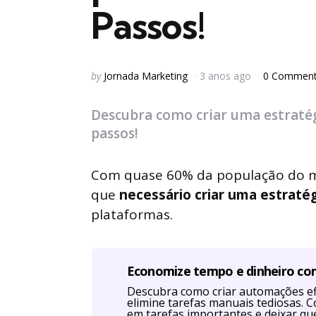
Passos!
Posted
by
Jornada Marketing
3 anos ago
0 Commen
by
Descubra como criar uma estratégi
passos!
Com quase 60% da população do mu
que
necessário criar uma estraté
plataformas.
Economize tempo e dinheiro c
Descubra como criar automações efi
elimine tarefas manuais tediosas. 
em tarefas importantes e deixar q