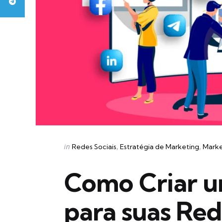
Categories
Posted
in
Redes Sociais
Estratégia de Marketing
Marke
in
Como Criar u
para suas Red