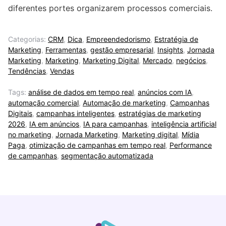
diferentes portes organizarem processos comerciais.
Categorias:
CRM
,
Dica
,
Empreendedorismo
,
Estratégia de
Marketing
,
Ferramentas
,
gestão empresarial
,
Insights
,
Jornada
Marketing
,
Marketing
,
Marketing Digital
,
Mercado
,
negócios
,
Tendências
,
Vendas
Tags:
análise de dados em tempo real
,
anúncios com IA
,
automação comercial
,
Automação de marketing
,
Campanhas
Digitais
,
campanhas inteligentes
,
estratégias de marketing
2026
,
IA em anúncios
,
IA para campanhas
,
inteligência artificial
no marketing
,
Jornada Marketing
,
Marketing digital
,
Mídia
Paga
,
otimização de campanhas em tempo real
,
Performance
de campanhas
,
segmentação automatizada