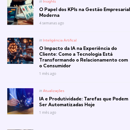
Posted
in
Insights
in
O Papel dos KPIs na Gestão Empresarial
Moderna
4 semanas ago
Posted
in
Inteligência Artifical
in
O Impacto da IA na Experiência do
Cliente: Como a Tecnologia Está
Transformando o Relacionamento com
o Consumidor
1 mês ago
Posted
in
Atualizações
in
IA e Produtividade: Tarefas que Podem
Ser Automatizadas Hoje
1 mês ago