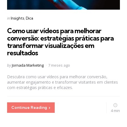
Categories
Posted
in
Insights
Dica
in
Como usar vídeos para melhorar
conversão: estratégias práticas para
transformar visualizações em
resultados
Posted
by
Jornada Marketing
7 meses ago
by
Descubra como usar vídeos para melhorar conversão,
aumentar engajamento e transformar visitantes em clientes
com estratégias práticas e eficazes.
Continue Reading
4 min