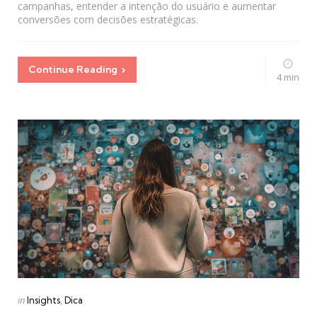
campanhas, entender a intenção do usuário e aumentar
conversões com decisões estratégicas.
Continue Reading
4 min
Categories
Posted
in
Insights
Dica
in