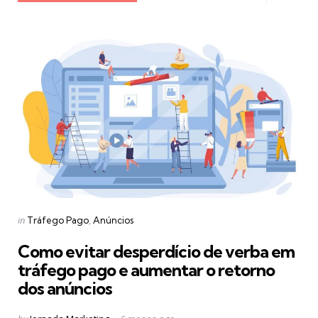
Categories
Posted
in
Tráfego Pago
Anúncios
in
Como evitar desperdício de verba em
tráfego pago e aumentar o retorno
dos anúncios