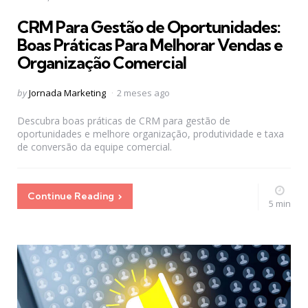
in
CRM Para Gestão de Oportunidades:
Boas Práticas Para Melhorar Vendas e
Organização Comercial
Posted
by
Jornada Marketing
2 meses ago
by
Descubra boas práticas de CRM para gestão de
oportunidades e melhore organização, produtividade e taxa
de conversão da equipe comercial.
Continue Reading
5 min