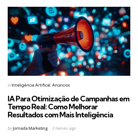
Categories
Posted
in
Inteligência Artifical
Anúncios
in
IA Para Otimização de Campanhas em
Tempo Real: Como Melhorar
Resultados com Mais Inteligência
Posted
by
Jornada Marketing
2 meses ago
by