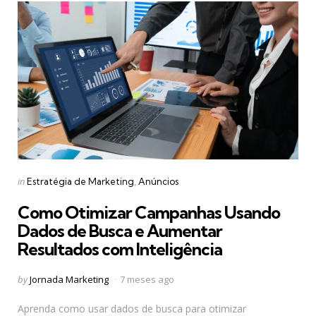
Categories
Posted
in
Estratégia de Marketing
Anúncios
in
Como Otimizar Campanhas Usando
Dados de Busca e Aumentar
Resultados com Inteligência
Posted
by
Jornada Marketing
7 meses ago
by
Aprenda como usar dados de busca para otimizar