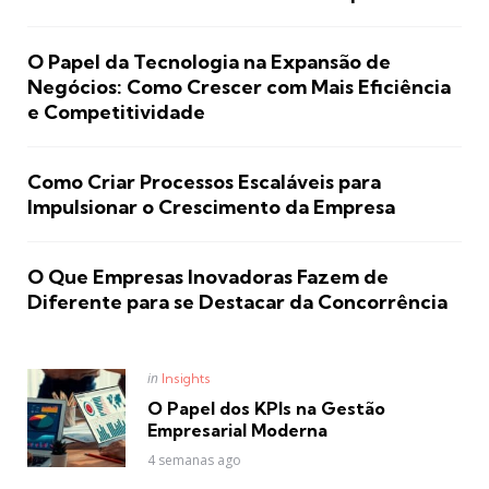
O Papel da Tecnologia na Expansão de
Negócios: Como Crescer com Mais Eficiência
e Competitividade
Como Criar Processos Escaláveis para
Impulsionar o Crescimento da Empresa
O Que Empresas Inovadoras Fazem de
Diferente para se Destacar da Concorrência
Posted
in
Insights
in
O Papel dos KPIs na Gestão
Empresarial Moderna
4 semanas ago