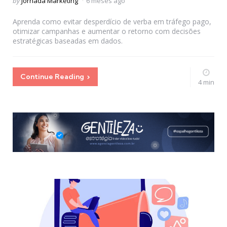
Posted
by
Jornada Marketing
6 meses ago
by
Aprenda como evitar desperdício de verba em tráfego pago,
otimizar campanhas e aumentar o retorno com decisões
estratégicas baseadas em dados.
Continue Reading
4 min