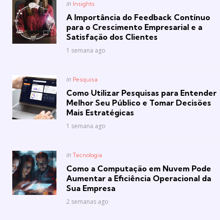
Posted
in
Insights
in
A Importância do Feedback Contínuo
para o Crescimento Empresarial e a
Satisfação dos Clientes
1 semana ago
Posted
in
Pesquisa
in
Como Utilizar Pesquisas para Entender
Melhor Seu Público e Tomar Decisões
Mais Estratégicas
1 semana ago
Posted
in
Tecnologia
in
Como a Computação em Nuvem Pode
Aumentar a Eficiência Operacional da
Sua Empresa
2 semanas ago