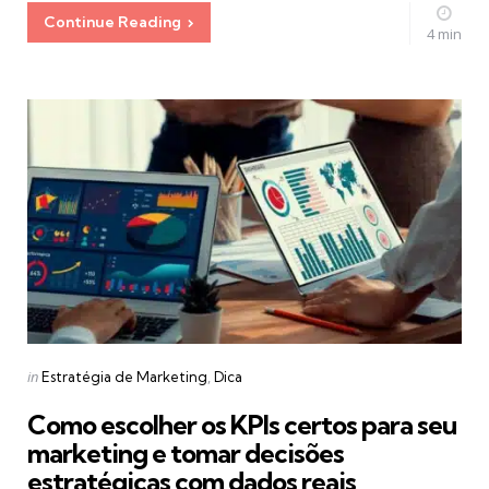
Continue Reading
4 min
Categories
Posted
in
Estratégia de Marketing
Dica
in
Como escolher os KPIs certos para seu
marketing e tomar decisões
estratégicas com dados reais