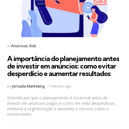
Categories
Posted
in
Anúncios
Ads
in
A importância do planejamento antes
de investir em anúncios: como evitar
desperdício e aumentar resultados
Posted
by
Jornada Marketing
7 meses ago
by
Entenda por que o planejamento é essencial antes de
investir em anúncios pagos e como ele evita desperdícios,
melhora a segmentação e aumenta o retorno sobre o
investimento.