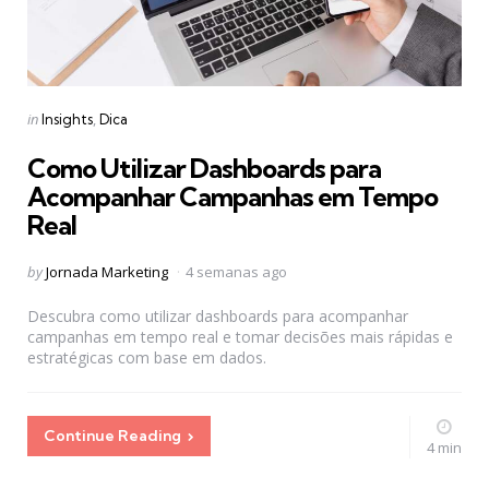
Categories
Posted
in
Insights
Dica
in
Como Utilizar Dashboards para
Acompanhar Campanhas em Tempo
Real
Posted
by
Jornada Marketing
4 semanas ago
by
Descubra como utilizar dashboards para acompanhar
campanhas em tempo real e tomar decisões mais rápidas e
estratégicas com base em dados.
Continue Reading
4 min