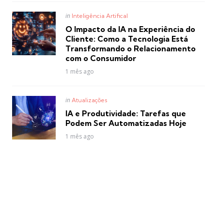
Posted
in
Inteligência Artifical
in
O Impacto da IA na Experiência do
Cliente: Como a Tecnologia Está
Transformando o Relacionamento
com o Consumidor
1 mês ago
Posted
in
Atualizações
in
IA e Produtividade: Tarefas que
Podem Ser Automatizadas Hoje
1 mês ago