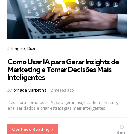
Categories
Posted
in
Insights
Dica
in
Como Usar IA para Gerar Insights de
Marketing e Tomar Decisões Mais
Inteligentes
Posted
by
Jornada Marketing
2 meses ago
by
Descubra como usar IA para gerar insights de marketing,
analisar dados e criar estratégias mais inteligentes.
Continue Reading
6 min