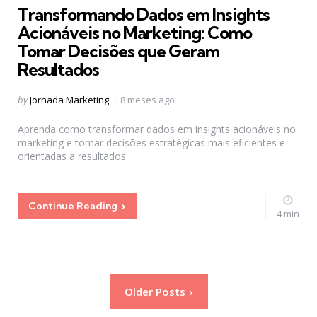
Transformando Dados em Insights
Acionáveis no Marketing: Como
Tomar Decisões que Geram
Resultados
Posted
by
Jornada Marketing
8 meses ago
by
Aprenda como transformar dados em insights acionáveis no
marketing e tomar decisões estratégicas mais eficientes e
orientadas a resultados.
Continue Reading
4 min
Paginação
Older Posts
de