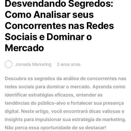
Desvendando Segredos:
Como Analisar seus
Concorrentes nas Redes
Sociais e Dominar o
Mercado
Jornada Marketing
3 anos atrás
Descubra os segredos da análise de concorrentes nas
redes sociais para dominar o mercado. Aprenda como
identificar estratégias eficazes, entender as
tendências do público-alvo e fortalecer sua presença
digital. Neste artigo, você encontrará dicas valiosas e
insights para impulsionar sua estratégia de marketing.
Não perca essa oportunidade de se destacar!