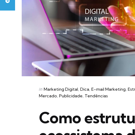
Categories
Posted
in
Marketing Digital
Dica
E-mail Marketing
Est
in
Mercado
Publicidade
Tendências
Como estrutu