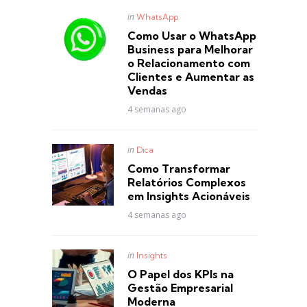
Posted
in
WhatsApp
in
Como Usar o WhatsApp
Business para Melhorar
o Relacionamento com
Clientes e Aumentar as
Vendas
4 semanas ago
Posted
in
Dica
in
Como Transformar
Relatórios Complexos
em Insights Acionáveis
4 semanas ago
Posted
in
Insights
in
O Papel dos KPIs na
Gestão Empresarial
Moderna