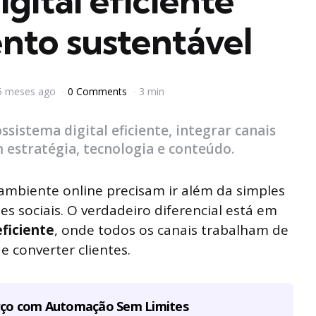
gital eficiente
nto sustentável
5 meses ago
0 Comments
3 min
istema digital eficiente, integrar canais
 estratégia, tecnologia e conteúdo.
mbiente online precisam ir além da simples
des sociais. O verdadeiro diferencial está em
eficiente
, onde todos os canais trabalham de
e converter clientes.
rço com Automação Sem Limites