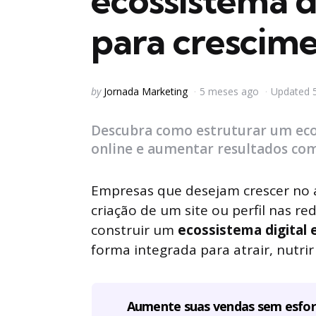
ecossistema di
para crescime
Posted
by
Jornada Marketing
5 meses ago
Updated
by
Descubra como estruturar um ecoss
online e aumentar resultados com
Empresas que desejam crescer no a
criação de um site ou perfil nas re
construir um
ecossistema digital 
forma integrada para atrair, nutrir 
Aumente suas vendas sem esfo