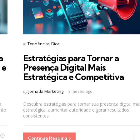
Categories
Posted
in
Tendências
Dica
in
a
Estratégias para Tornar a
 e
Presença Digital Mais
Estratégica e Competitiva
Posted
by
Jornada Marketing
3 meses ago
by
a
Descubra estratégias para tornar sua presença digital ma
nto
estratégica, aumentar autoridade e gerar resultados
consistentes.
Continue Reading