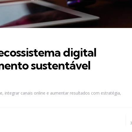
cossistema digital
imento sustentável
e, integrar canais online e aumentar resultados com estratégia,