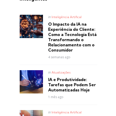
Posted
in
Inteligência Artifical
in
O Impacto da IA na
Experiência do Cliente:
Como a Tecnologia Está
Transformando o
Relacionamento com o
Consumidor
4 semanas ago
Posted
in
Atualizações
in
IA e Produtividade:
Tarefas que Podem Ser
Automatizadas Hoje
1 mês ago
Posted
in
Inteligência Artifical