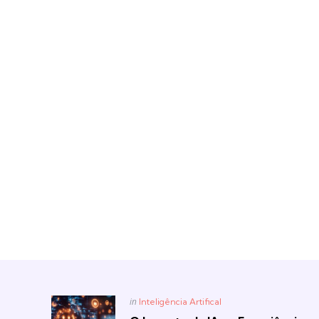
Posted
in
Inteligência Artifical
in