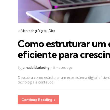
Categories
Posted
in
Marketing Digital
Dica
in
Como estruturar um e
eficiente para cresc
Posted
by
Jornada Marketing
5 meses ago
by
Descubra como estruturar um ecossistema digital eficient
tecnologia e conteúdo.
Continue Reading