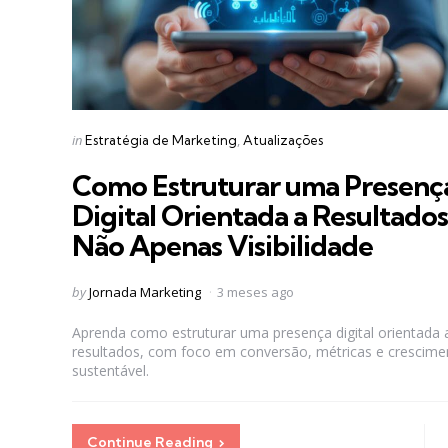
Categories
Posted
in
Estratégia de Marketing
Atualizações
in
Como Estruturar uma Presenç
Digital Orientada a Resultados
Não Apenas Visibilidade
Posted
by
Jornada Marketing
3 meses ago
by
Aprenda como estruturar uma presença digital orientada 
resultados, com foco em conversão, métricas e crescime
sustentável.
Continue Reading