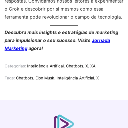
respostas. Convidamos nossos leitores a experimentar
o Grok e descobrir por si mesmos como essa
ferramenta pode revolucionar o campo da tecnologia.
Descubra mais insights e estratégias de marketing
para impulsionar o seu sucesso. Visite
Jornada
Marketing
agora!
Categorias:
Inteligência Artifical
,
Chatbots
,
X
,
XAI
Tags:
Chatbots
,
Elon Musk
,
Inteligência Artificial
,
X