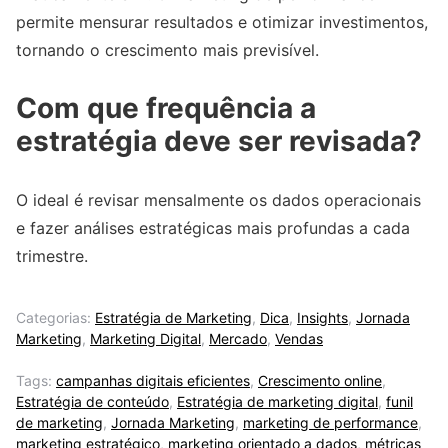
permite mensurar resultados e otimizar investimentos,
tornando o crescimento mais previsível.
Com que frequência a
estratégia deve ser revisada?
O ideal é revisar mensalmente os dados operacionais
e fazer análises estratégicas mais profundas a cada
trimestre.
Categorias:
Estratégia de Marketing
,
Dica
,
Insights
,
Jornada
Marketing
,
Marketing Digital
,
Mercado
,
Vendas
Tags:
campanhas digitais eficientes
,
Crescimento online
,
Estratégia de conteúdo
,
Estratégia de marketing digital
,
funil
de marketing
,
Jornada Marketing
,
marketing de performance
,
marketing estratégico
,
marketing orientado a dados
,
métricas