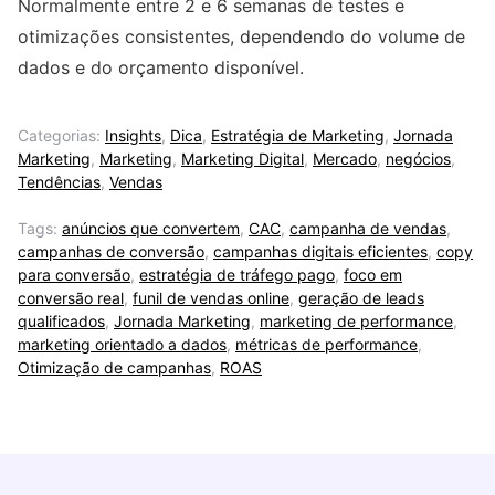
Normalmente entre 2 e 6 semanas de testes e
otimizações consistentes, dependendo do volume de
dados e do orçamento disponível.
Categorias:
Insights
,
Dica
,
Estratégia de Marketing
,
Jornada
Marketing
,
Marketing
,
Marketing Digital
,
Mercado
,
negócios
,
Tendências
,
Vendas
Tags:
anúncios que convertem
,
CAC
,
campanha de vendas
,
campanhas de conversão
,
campanhas digitais eficientes
,
copy
para conversão
,
estratégia de tráfego pago
,
foco em
conversão real
,
funil de vendas online
,
geração de leads
qualificados
,
Jornada Marketing
,
marketing de performance
,
marketing orientado a dados
,
métricas de performance
,
Otimização de campanhas
,
ROAS