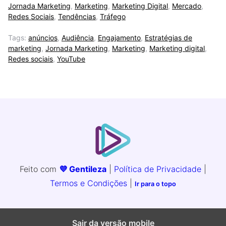
Jornada Marketing
,
Marketing
,
Marketing Digital
,
Mercado
,
Redes Sociais
,
Tendências
,
Tráfego
Tags:
anúncios
,
Audiência
,
Engajamento
,
Estratégias de
marketing
,
Jornada Marketing
,
Marketing
,
Marketing digital
,
Redes sociais
,
YouTube
Feito com
💜 Gentileza
|
Política de Privacidade
|
Termos e Condições
|
Ir para o topo
Sair da versão mobile