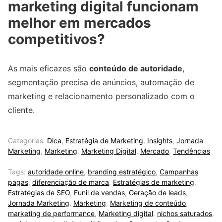
marketing digital funcionam
melhor em mercados
competitivos?
As mais eficazes são
conteúdo de autoridade
,
segmentação precisa de anúncios, automação de
marketing e relacionamento personalizado com o
cliente.
Categorias:
Dica
,
Estratégia de Marketing
,
Insights
,
Jornada
Marketing
,
Marketing
,
Marketing Digital
,
Mercado
,
Tendências
Tags:
autoridade online
,
branding estratégico
,
Campanhas
pagas
,
diferenciação de marca
,
Estratégias de marketing
,
Estratégias de SEO
,
Funil de vendas
,
Geração de leads
,
Jornada Marketing
,
Marketing
,
Marketing de conteúdo
,
marketing de performance
,
Marketing digital
,
nichos saturados
,