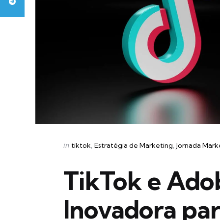
Categories
Posted
in
tiktok
Estratégia de Marketing
Jornada Mark
in
TikTok e Adob
Inovadora par