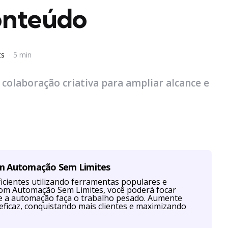
onteúdo
ts
5 min
colaboração criativa para ampliar alcance e
om Automação Sem Limites
cientes utilizando ferramentas populares e
Com Automação Sem Limites, você poderá focar
ue a automação faça o trabalho pesado. Aumente
eficaz, conquistando mais clientes e maximizando