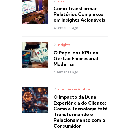
Posted
in
Dica
in
Como Transformar
Relatórios Complexos
em Insights Acionáveis
4 semanas ago
Posted
in
Insights
in
O Papel dos KPIs na
Gestão Empresarial
Moderna
4 semanas ago
Posted
in
Inteligência Artifical
in
O Impacto da IA na
Experiência do Cliente:
Como a Tecnologia Está
Transformando o
Relacionamento com o
Consumidor