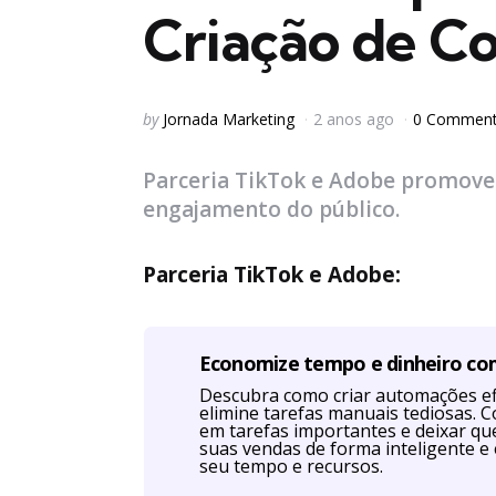
Criação de C
Posted
by
Jornada Marketing
2 anos ago
0 Commen
by
Parceria TikTok e Adobe promove 
engajamento do público.
Parceria TikTok e Adobe:
Economize tempo e dinheiro c
Descubra como criar automações efi
elimine tarefas manuais tediosas. 
em tarefas importantes e deixar q
suas vendas de forma inteligente e 
seu tempo e recursos.