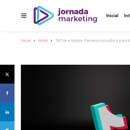
Menu
Inicial
In
Inicial
tiktok
TikTok e Adobe: Parceria Inovadora para 