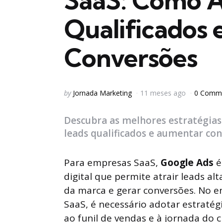
SaaS: Como A
Qualificados
Conversões
Posted
by
Jornada Marketing
11 meses ago
0 Comm
by
Descubra as melhores estratégias
leads qualificados e aumentar con
Para empresas SaaS,
Google Ads
é
digital que permite atrair leads al
da marca e gerar conversões. No e
SaaS, é necessário adotar estratég
ao funil de vendas e à jornada do c