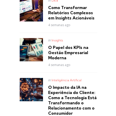
Posted
in
Dica
in
Como Transformar
Relatórios Complexos
em Insights Acionáveis
4 semanas ago
Posted
in
Insights
in
O Papel dos KPIs na
Gestão Empresarial
Moderna
4 semanas ago
Posted
in
Inteligência Artifical
in
O Impacto da IA na
Experiência do Cliente:
Como a Tecnologia Está
Transformando o
Relacionamento com o
Consumidor