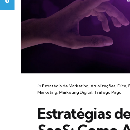
Categories
Posted
in
Estratégia de Marketing
Atualizações
Dica
in
Marketing
Marketing Digital
Tráfego Pago
Estratégias d